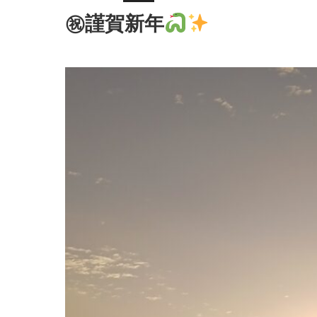
㊗謹賀新年